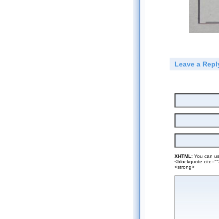
Leave a Repl
XHTML:
You can use
<blockquote cite=""
<strong>