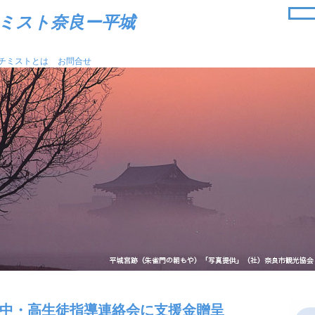
ミスト奈良ー平城
チミストとは
お問合せ
中・高生徒指導連絡会に支援金贈呈