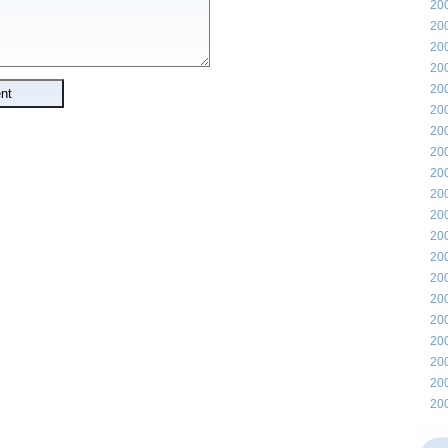
20
20
20
20
20
20
20
20
20
20
20
20
20
20
20
20
20
20
20
20