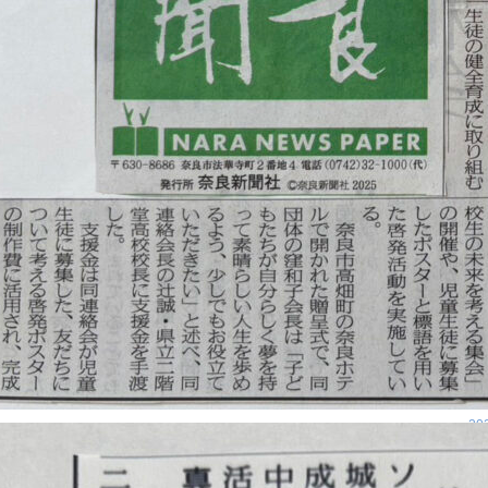
20
20
20
20
20
20
20
20
20
20
20
20
20
20
20
20
20
20
20
20
20