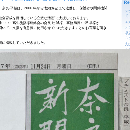
Rec
奈良-平城は、2000 年から”校種を超えて連携し、保護者や関係機関
ス
式
健全育成を目指している立派な活動”に支援しております。
４
・中・高生徒指導連絡会の会長 辻 誠様、事務局長 中野 卓様か
ン
伺い『ご支援を有意義に使用させていただきます』とのお言葉を頂き
県
Ｓ
聞に掲載していただきました。
支
奈
絡
４
ン
支
新
ア
20
20
20
20
20