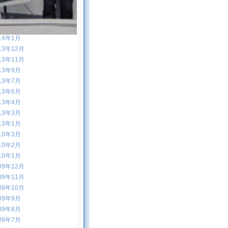
14年5月
14年4月
14年2月
14年1月
13年12月
13年11月
13年9月
13年7月
13年6月
13年4月
13年3月
13年1月
10年3月
10年2月
10年1月
09年12月
09年11月
09年10月
09年9月
09年8月
09年7月