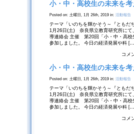
小・中・高校生の未来を考
Posted on: 土曜日, 1月 26th, 2019 in:
活動報告
テーマ「いのちを輝かそう～『ともだ
1月26日(土) 奈良県立教育研究所に
導連絡会 主催 第20回「小・中・高
参加しました。 今日の経済発展や科 […
小・
コメ
中・
高
小・中・高校生の未来を考
校
生
Posted on: 土曜日, 1月 26th, 2019 in:
活動報告
の
未
テーマ「いのちを輝かそう～『ともだ
来
1月26日(土) 奈良県立教育研究所に
を
考
導連絡会 主催 第20回「小・中・高
え
参加しました。 今日の経済発展や科 […
る
集
小・
コメ
会
中・
に
高
協
校