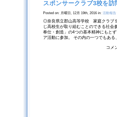
スポンサークラブ3校を訪
Posted on: 月曜日, 12月 19th, 2016 in:
活動報告
◎奈良県立郡山高等学校 家庭クラブＳ
じ高校生が取り組むことのできる社会
奉仕・創造」の4つの基本精神にもと
ア活動に参加。 その内の一つでもある、ペ
ス
コメ
ポ
ン
サ
ー
ク
ラ
ブ
3
校
を
訪
問
は