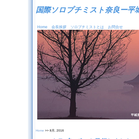
国際ソロプチミスト奈良ー平
Home
会長挨拶
ソロプチミストとは
お問合せ
Home
>> 8月, 2016