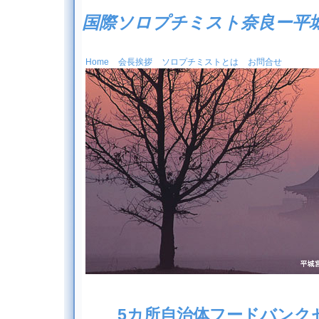
国際ソロプチミスト奈良ー平
Home
会長挨拶
ソロプチミストとは
お問合せ
5カ所自治体フードバンク