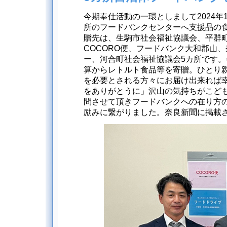
今期奉仕活動の一環としまして2024年1
所のフードバンクセンターへ支援品の
贈先は、生駒市社会福祉協議会、平群町
COCORO便、フードバンク大和郡山
ー、河合町社会福祉協議会5カ所です
算からレトルト食品等を寄贈。ひとり
を必要とされる方々にお届け出来れば
をありがとうに」沢山の気持ちがこど
問させて頂きフードバンクへの在り方
励みに繋がりました。奈良新聞に掲載