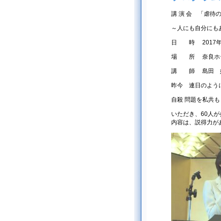
講 演 会 「虐待
～人にも自分にも
日 時 2017年
場 所 奈良ホテ
講 師 島田 妙
昨今 連日のよう
自殺 問題を私共
いただき、60人
内容は、説得力が