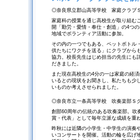
◎奈良県立郡山高等学校 家庭クラブ
家庭科の授業を通じ高校生が取り組む
開「勤労・愛情・奉仕・創造」の4つ
地域でボランティア活動に参加。
その内の一つでもある、ペットボトル
供たちにワクチを送る」にクラブから
協力。校長先生はじめ担当の先生にも
だきました。
また現在高校生の4分の一は家庭の経
いるとの現状をお聞きし、私たちも少
いものか考えさせられました。
◎奈良市立一条高等学校 吹奏楽部Ｓ
創部60周年の伝統のある吹奏楽部。吹
賞・代表」として毎年立派な成績を重
昨秋には近隣の小学生・中学生の演奏や
いコンサートを開催。活動の輪を広げ