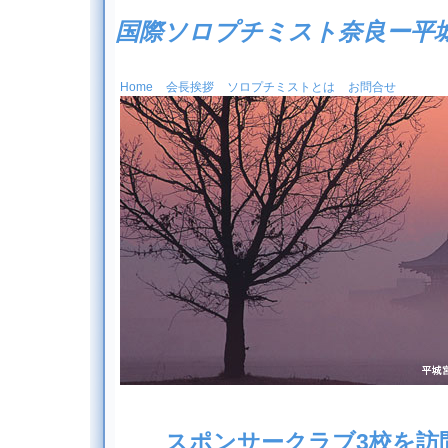
国際ソロプチミスト奈良ー平
Home
会長挨拶
ソロプチミストとは
お問合せ
スポンサークラブ3校を訪