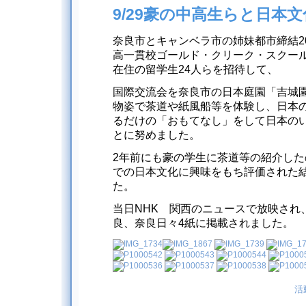
9/29豪の中高生らと日本
奈良市とキャンベラ市の姉妹都市締結2
高一貫校ゴールド・クリーク・スクール
在住の留学生24人らを招待して、
国際交流会を奈良市の日本庭園「吉城
物姿で茶道や紙風船等を体験し、日本
るだけの「おもてなし」をして日本の
とに努めました。
2年前にも豪の学生に茶道等の紹介し
での日本文化に興味をもち評価された
た。
当日NHK 関西のニュースで放映され
良、奈良日々4紙に掲載されました。
活