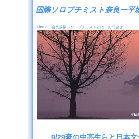
国際ソロプチミスト奈良ー平
Home
会長挨拶
ソロプチミストとは
お問合せ
9/29豪の中高生らと日本