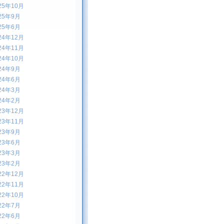
25年10月
25年9月
25年6月
24年12月
24年11月
24年10月
24年9月
24年6月
24年3月
24年2月
23年12月
23年11月
23年9月
23年6月
23年3月
23年2月
22年12月
22年11月
22年10月
22年7月
22年6月