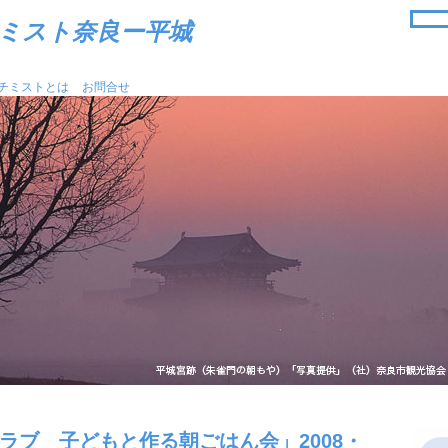
ミスト奈良ー平城
チミストとは
お問合せ
ラブ 子どもと作る朝ごはん会」2008・