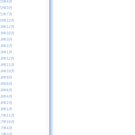
22年4月
22年3月
21年7月
20年12月
19年12月
19年10月
19年3月
19年2月
19年1月
18年12月
18年11月
18年10月
18年9月
18年8月
18年6月
18年4月
18年2月
18年1月
17年11月
17年10月
17年4月
17年3月